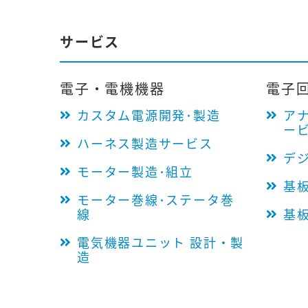
サービス
電子・電機機器
電子
カスタム電源開発･製造
ア
ー
ハーネス製造サービス
デ
モーター製造･組立
基
モーター巻線･ステータ巻
線
基
電気機器ユニット 設計・製
造