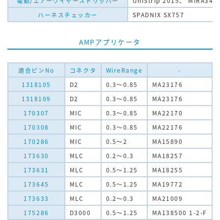
電動/エアーワイヤーストリッパー
UniStrip 2015、 MIRA34
ハーネスチェッカー
SPADNIX SX757
AMPアプリケータ
適合ピンNo
コネクタ
WireRange
-
1318105
D2
0.3～0.85
MA23176
1318109
D2
0.3～0.85
MA23176
170307
MIC
0.3～0.85
MA22170
170308
MIC
0.3～0.85
MA22176
170286
MIC
0.5～2
MA15890
173630
MLC
0.2～0.3
MA18257
173631
MLC
0.5～1.25
MA18255
173645
MLC
0.5～1.25
MA19772
173633
MLC
0.2～0.3
MA21009
175286
D3000
0.5～1.25
MA138500 1-2-F