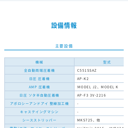
設備情報
主要設備
機械
型式
全自動両端圧着機
C551SSAZ
日圧 圧着機
AP-K2
AMP 圧着機
ＭODEL J2、MODEL K
日圧 ソタ半自動圧着機
AP-F3 3V-2216
アポロシーアンドアイ 整線加工機
-
キャステイングマシン
-
シースストリッパー
MKS725、他