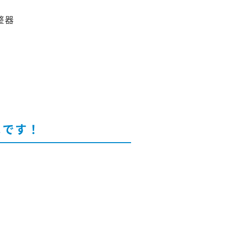
整器
!です！