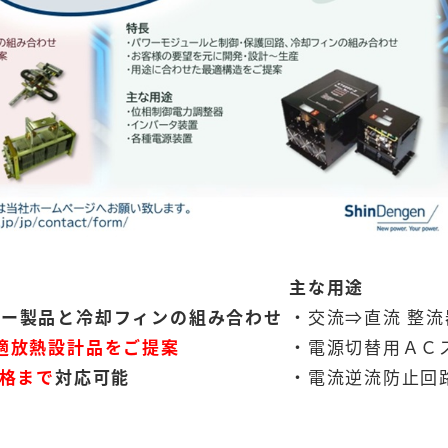
主な用途
ワー製品と冷却フィンの組み合わせ
・交流⇒直流 整流
適放熱設計品をご提案
・電源切替用ＡＣ
定格まで
対応可能
・電流逆流防止回