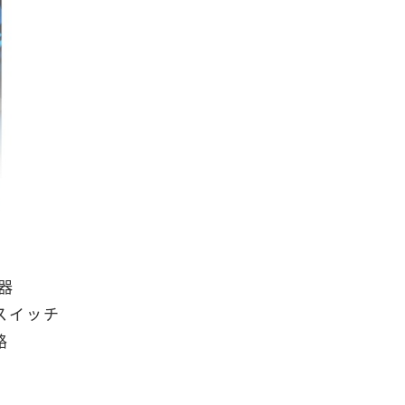
器
スイッチ
路