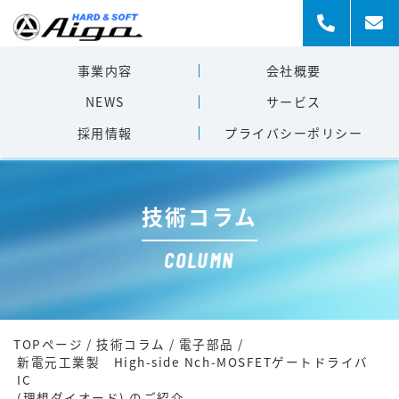
事業内容
会社概要
NEWS
サービス
採用情報
プライバシー
ポリシー
技術コラム
COLUMN
TOPページ
/
技術コラム
/
電子部品
/
新電元工業製 High-side Nch-MOSFETゲートドライバ
IC
(理想ダイオード) のご紹介